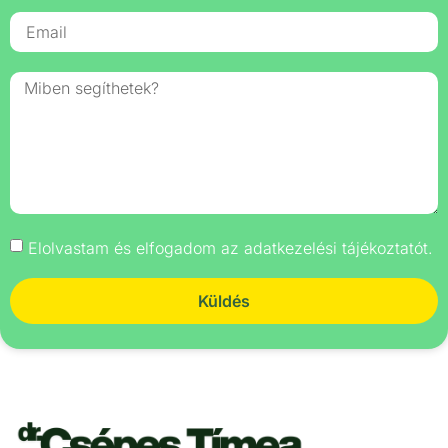
Elolvastam és elfogadom az adatkezelési tájékoztatót.
Küldés